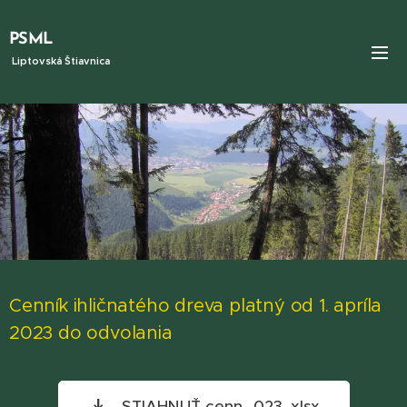
PSML
Liptovská Štiavnica
Cenník ihličnatého dreva platný od 1. apríla
2023 do odvolania
STIAHNUŤ cenn...023 .xlsx